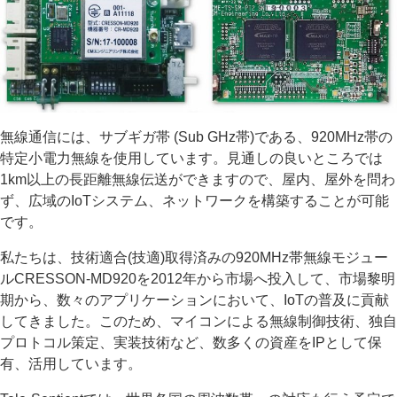
無線通信には、サブギガ帯 (Sub GHz帯)である、920MHz帯の
特定小電力無線を使用しています。見通しの良いところでは
1km以上の長距離無線伝送ができますので、屋内、屋外を問わ
ず、広域のIoTシステム、ネットワークを構築することが可能
です。
私たちは、技術適合(技適)取得済みの920MHz帯無線モジュー
ルCRESSON-MD920を2012年から市場へ投入して、市場黎明
期から、数々のアプリケーションにおいて、IoTの普及に貢献
してきました。このため、マイコンによる無線制御技術、独自
プロトコル策定、実装技術など、数多くの資産をIPとして保
有、活用しています。