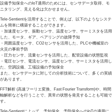
設備予知保全へのIoT適用のためには、センサデータ取得、モ
ニタリング、見える化は欠かせません。
Tele-Sentientを活用することで、例えば、以下のようなシステ
ムを簡単に構築することができます。
・加速度センサ、振動センサ、温度センサ、サーミスタを活用
した、モータ、ギア、ベアリングの故障予知
・周囲温度センサ、CO2センサを活用した、PLCや機械室の
火災の事前予防
・圧力センサ、流量センサを活用した、配管設備の状態監視
・電圧センサ、電流センサ、温度センサ、サーミスタを活用し
た、空調設備、工場設備の予知保全
また、センサデータに対しての分析技術について、多くの実績
があります。
FFT解析 (高速フーリエ変換、Fast Fourier Transform)や、時間
軸解析などを行うことで、異常の状態を発見することも可能で
す。
Tele-Sentientによって、予知保全、予防保全へのIoTの適用に