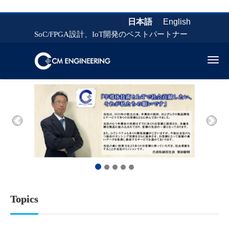
日本語
English
SoC/FPGA設計、IoT開発のベストパートナー
Me
Previous
Next
Topics