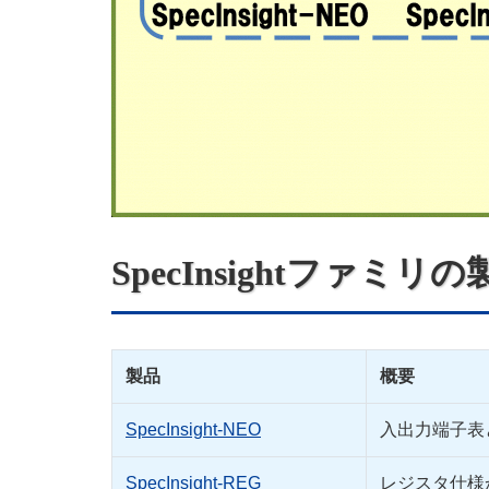
SpecInsightファミリ
製品
概要
SpecInsight-NEO
入出力端子表
SpecInsight-REG
レジスタ仕様