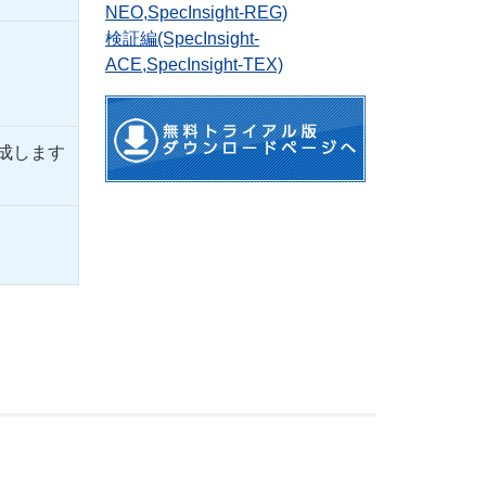
NEO,SpecInsight-REG)
検証編(SpecInsight-
ACE,SpecInsight-TEX)
成します