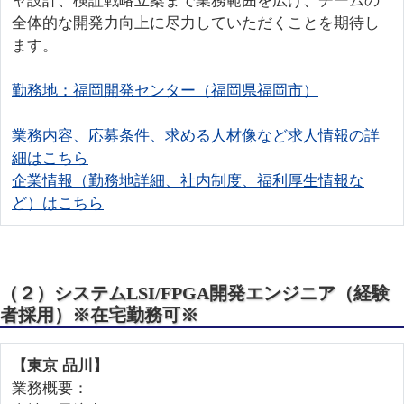
ャ設計、検証戦略立案まで業務範囲を広げ、チームの
全体的な開発力向上に尽力していただくことを期待し
ます。
勤務地：福岡開発センター（福岡県福岡市）
業務内容、応募条件、求める人材像など求人情報の詳
細はこちら
企業情報（勤務地詳細、社内制度、福利厚生情報な
ど）はこちら
（２）
システムLSI/FPGA開発エンジニア（経験
者採用）
※在宅勤務可※
【東京 品川】
業務概要：