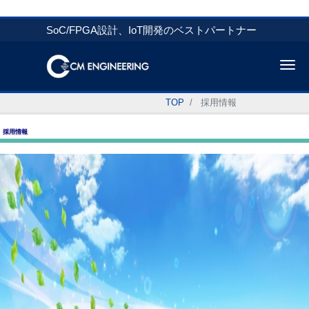
SoC/FPGA設計、IoT開発のベストパートナー
Me
TOP
採用情報
採用情報