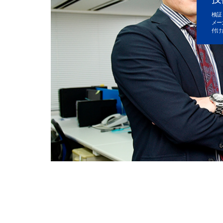
検証
メー
付け