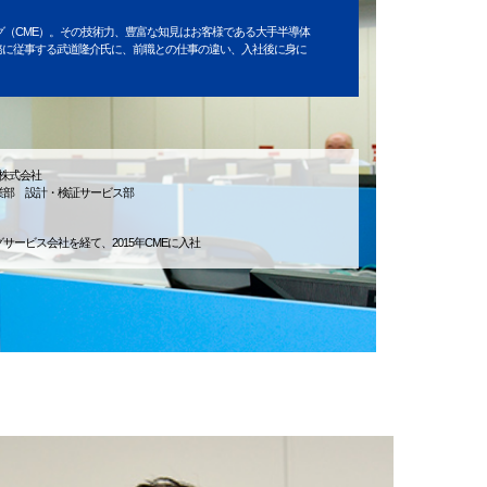
グ（CME）。その技術力、豊富な知見はお客様である大手半導体
･設計業務に従事する武道隆介氏に、前職との仕事の違い、入社後に身に
株式会社
業部 設計・検証サービス部
サービス会社を経て、2015年CMEに入社