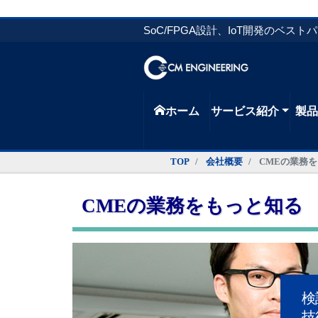
SoC/FPGA設計、IoT開発のベスト
ホーム
サービス紹介
製
TOP
会社概要
CMEの業務
CMEの業務をもっと知る
検
技