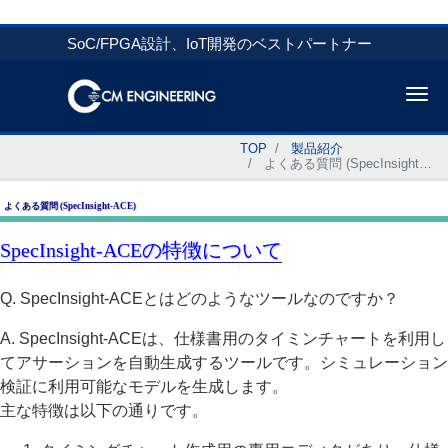
SoC/FPGA設計、IoT開発のベストパートナー
Me
TOP
製品紹介
よくある質問 (SpecInsight-ACE)
よくある質問 (SpecInsight-ACE)
SpecInsight-ACEの特徴について
Q. SpecInsight-ACEとはどのようなツールなのですか？
A. SpecInsight-ACEは、仕様書用のタイミンチャートを利用し
てアサーションを自動生成するツールです。シミュレーション
検証に利用可能なモデルを生成します。
主な特徴は以下の通りです。