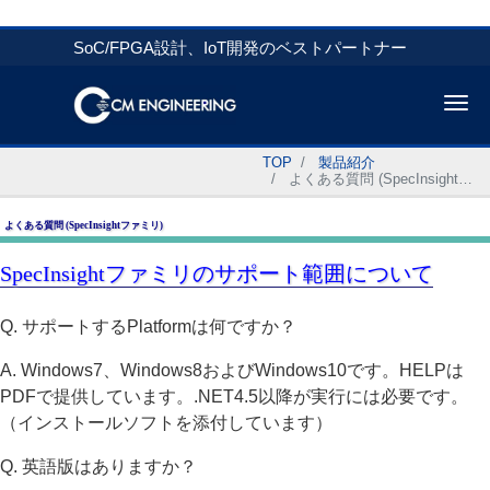
SoC/FPGA設計、IoT開発のベストパートナー
Me
TOP
製品紹介
よくある質問 (SpecInsightファミリ)
よくある質問 (SpecInsightファミリ)
SpecInsightファミリのサポート範囲について
Q. サポートするPlatformは何ですか？
A. Windows7、Windows8およびWindows10です。HELPは
PDFで提供しています。.NET4.5以降が実行には必要です。
（インストールソフトを添付しています）
Q. 英語版はありますか？