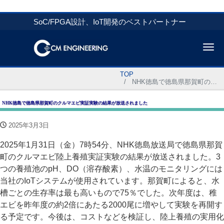
SoC/FPGA設計、IoT開発のベストパートナー
Me
TOP
NHK徳島で徳島県那賀町のクルマエビ実証実験の結果が放送されました
NHK徳島で徳島県那賀町のクルマエビ実証実験の結果が放送されました
2025年3月3日
2025年1月31日（金）7時54分、NHK徳島放送局で徳島県那賀
町のクルマエビ陸上養殖実証実験の結果が放送されました。3
つの養殖池のpH、DO（溶存酸素）、水温のモニタリングには
当社のIoTシステムが使用されています。那賀町によると、水
槽ごとの生存率は最も高いもので75％でした。次年度は、稚
エビを昨年度の約2倍にあたる2000尾に増やして実験を再開す
る予定です。今後は、コストなどを検証し、陸上養殖の実用化