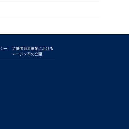
シー
労働者派遣事業における
マージン率の公開