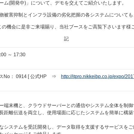
ォーム(開発中)」について、デモを交えてご紹介いたします。
作物被害抑制とインフラ設備の劣化把握の各システムについて
この機会に是非ご来場賜り、当社ブースをご高覧下さいます様
記
00 ～ 17:30
o： 0914 [ 公式HP ⇒
http://itpro.nikkeibp.co.jp/expo/201
ー端末機と、クラウドサーバーとの通信やシステム全体を制御す
長距離伝送を両立し、使用場面に応じたシステムを簡単に構築
なシステムを受託開発し、データ取得を支援するサービスをご