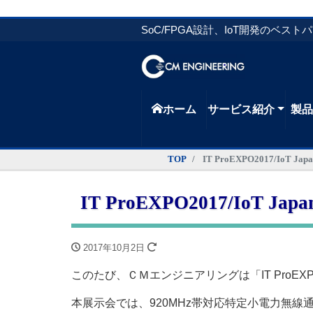
SoC/FPGA設計、IoT開発のベスト
ホーム
サービス紹介
製
TOP
IT ProEXPO2017/IoT 
IT ProEXPO2017/IoT J
2017年10月2日
このたび、ＣＭエンジニアリングは「IT ProEXPO
本展示会では、920MHz帯対応特定小電力無線