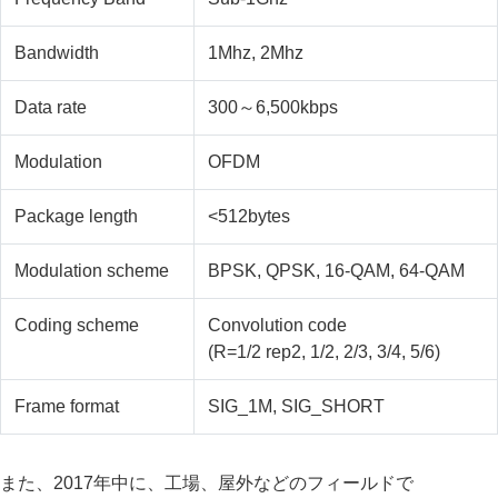
Bandwidth
1Mhz, 2Mhz
Data rate
300～6,500kbps
Modulation
OFDM
Package length
<512bytes
Modulation scheme
BPSK, QPSK, 16-QAM, 64-QAM
Coding scheme
Convolution code
(R=1/2 rep2, 1/2, 2/3, 3/4, 5/6)
Frame format
SIG_1M, SIG_SHORT
また、2017年中に、工場、屋外などのフィールドで