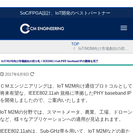
SoC/FPGA設計、IoT開発のベストパートナー
Me
TOP
IoT/M2M向け市場創出の切り札！IEEE802.11ah PHY baseband IPの開発を完了
IoT/M2M向け市場創出の切り札！IEEE802.11ah PHY baseband IPの開発を完了
2017年6月9日
ＣＭエンジニアリングは、IoT M2M向け通信プロトコルとして
将来有望な、IEEE802.11ah 規格に準拠したPHY baseband IP
を開発しましたので、ご案内いたします。
IoT M2Mの分野では、スマートメータ、農業、工場、ドローン
など、様々なアプリケーションへの適用が見込まれます。
IEEE802.11ahは、Sub-GHz帯を用いて、IoT M2Mなどの新た