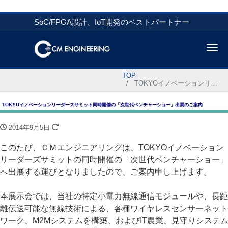
SoC/FPGA設計、IoT開発のベストパートナー
Me
TOP
TOKYOイノベーションリーダーズサミット同時開催の「次世代ベンチャーショー」出展のご案内
TOKYOイノベーションリーダーズサミット同時開催の「次世代ベンチャーショー」出展のご案内
2014年9月5日
このたび、ＣＭエンジニアリングは、TOKYOイノベーション
リーダーズサミットの同時開催の「次世代ベンチャーショー」
へ出展する運びとなりましたので、ご案内申し上げます。
本展示会では、当社の特定小電力無線通信モジュールや、長距
離伝送可能な無線技術による、各種ワイヤレスセンサーネット
ワーク、M2Mシステムを構築、およびIT農業、見守りシステ