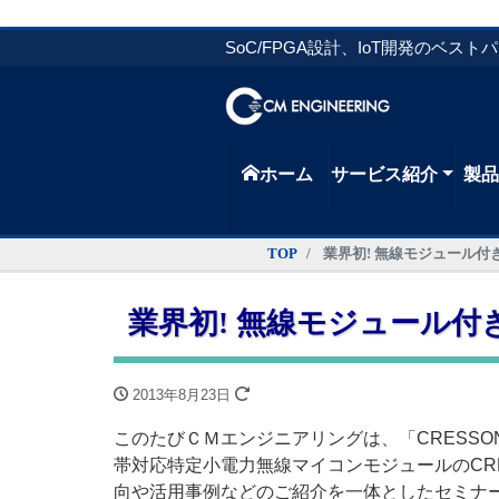
SoC/FPGA設計、IoT開発のベスト
ホーム
サービス紹介
製
TOP
業界初! 無線モジュール付
業界初! 無線モジュール付
2013年8月23日
このたびＣＭエンジニアリングは、「CRESSON
帯対応特定小電力無線マイコンモジュールのCRES
向や活用事例などのご紹介を一体としたセミナ