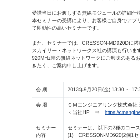
受講当日にお渡しする無線モジュールの詳細仕
本セミナーの受講により、お客様ご自身でアプ
て即効性の高いセミナーです。
また、セミナーでは、CRESSON-MD920D
スカイリー・ネットワークス社の講演も行いま
920MHz帯の無線ネットワークにご興味のあ
きたく、ご案内申し上げます。
会 期
2013年9月20日(金) 13:30 ～ 17
会 場
ＣＭエンジニアリング株式会社 
＜当社HP ⇒
https://cmengin
セミナー
セミナーは、以下の2種のコー
内容
(1) CRESSON-MD920(2個1