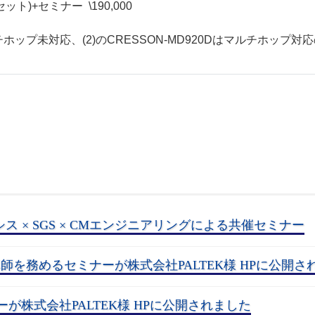
セット)+セミナー \190,000
はマルチホップ未対応、(2)のCRESSON-MD920Dはマルチホ
シス × SGS × CMエンジニアリングによる共催セミナー
講師を務めるセミナーが株式会社PALTEK様 HPに公開さ
が株式会社PALTEK様 HPに公開されました