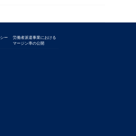
シー
労働者派遣事業における
マージン率の公開