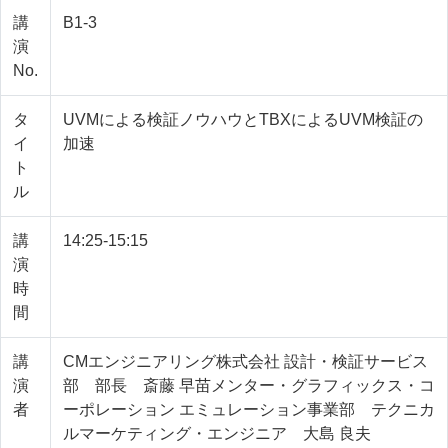
講
B1-3
演
No.
タ
UVMによる検証ノウハウとTBXによるUVM検証の
イ
加速
ト
ル
講
14:25-15:15
演
時
間
講
CMエンジニアリング株式会社 設計・検証サービス
演
部 部長 斎藤 早苗メンター・グラフィックス・コ
者
ーポレーション エミュレーション事業部 テクニカ
ルマーケティング・エンジニア 大島 良夫