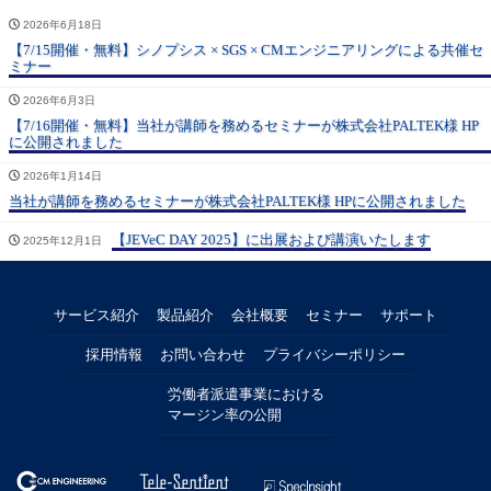
2026年6月18日
【7/15開催・無料】シノプシス × SGS × CMエンジニアリングによる共催セ
ミナー
2026年6月3日
【7/16開催・無料】当社が講師を務めるセミナーが株式会社PALTEK様 HP
に公開されました
2026年1月14日
当社が講師を務めるセミナーが株式会社PALTEK様 HPに公開されました
【JEVeC DAY 2025】に出展および講演いたします
2025年12月1日
サービス紹介
製品紹介
会社概要
セミナー
サポート
採用情報
お問い合わせ
プライバシーポリシー
労働者派遣事業における
マージン率の公開