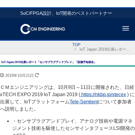
SoC/FPGA設計、IoT開発のベストパートナー
Me
TOP
IoT Japan 2019出展レポート「センサプラグアンドプレイ」「設備予知保全」
IoT Japan 2019出展レポート「センサプラグアンドプレイ」「設備予知保全」
2019年10月21日
ＣＭエンジニアリングは、10月9日～11日に開催された、日経
xTECH EXPO 2019 IoT Japan 2019 (
https://nkbp.jp/xtecex
) に
出展して、IoTプラットフォーム
Tele-Sentient
について参加者
へ説明しました。
・センサプラグアンドプレイ、アナログ技術や電源マネ
ジメント技術を駆使したセンサインタフェースLSI開発の