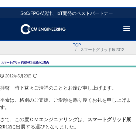
SoC/FPGA設計、IoT開発のベストパートナー
Me
TOP
スマートグリッド展2012 出展のご案内
スマートグリッド展2012 出展のご案内
2012年5月23日
拝啓 時下益々ご清祥のこととお慶び申し上げます。
平素は、格別のご支援、ご愛願を賜り厚くお礼を申し上げま
す。
さて、この度ＣＭエンジニアリングは、
スマートグリッド展
2012
に出展する運びとなりました。