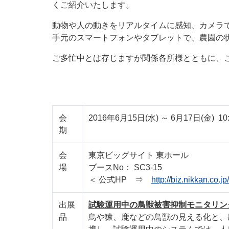
くご紹介いたします。
動物や人の動きをリアルタイムに感知、カメラ
手元のスマートフォンやタブレットで、農園の
ご多忙中とは存じますが関係各所様とともに、
会
2016年6月15日(水) ～ 6月17日(金) 10:0
期
会
東京ビッグサイト 東ホール
場
ブースNo： SC3-15
＜ 公式HP ⇒
http://biz.nikkan.co.j
出展
試験運用中の鳥獣被害抑制モニタリン
品
鳥や猿、鹿などの鳥獣の見える化と、