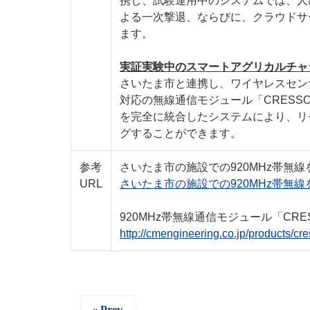
携し、試験運用中のシステムでは、人
よる一次撃退、ならびに、クラウドサ
ます。
実証実験中のスマートアグリカルチャ
さいたま市と連携し、ワイヤレスセンサ
対応の無線通信モジュール「CRESS
を完全に統合したシステムにより、リ
グすることができます。
参考
さいたま市の施設での920MHz帯無
URL
さいたま市の施設での920MHz帯無線を使用
920MHz帯無線通信モジュール「CRES
http://cmengineering.co.jp/products/c
« Prev