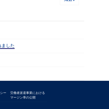
れました
シー
労働者派遣事業における
マージン率の公開