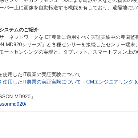
感センサーやカメラモジュールによる鳥獣や人などの物体の検
ーバー上に画像を自動転送する機能を有しており、遠隔地にい
システムのご紹介
ーネットワークをICT農業に適用すべく実証実験中の農園監視
ON-MD920シリーズ」と各種センサーを接続したセンサー端
モートセンシングの実現と、タブレット、スマートフォン上のG
線を使用したIT農業の実証実験について
したIT農業の実証実験について – CMエンジニアリング (cmengine
SON-MD920」
ressonmd920/