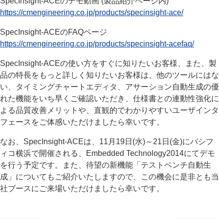
SpecInsight-ACEのデモ動画 (製品紹介ページ内)
https://cmengineering.co.jp/products/specinsight-ace/
SpecInsight-ACEのFAQページ
https://cmengineering.co.jp/products/specinsight-acefaq/
SpecInsight-ACEの使い方をすぐに知りたいお客様、また、製
品の特長をもっと詳しく知りたいお客様は、他のツールにはな
い、タイミングチャートエディタ、アサーション自動生成の優
れた機能をいち早くご確認いただき、仕様書との連動性強化に
よる品質改善メリットや、直観的でわかりやすいユーザインタ
フェースをご体感いただけましたら幸いです。
なお、SpecInsight-ACEは、11月19日(水)～21日(金)にパシフ
ィコ横浜で開催される、Embedded Technology2014にてデモ
を行う予定です。また、待望の新機能「テストベンチ自動生
成」についてもご紹介いたしますので、この機会に是非とも当
社ブースにご来場いただけましたら幸いです。