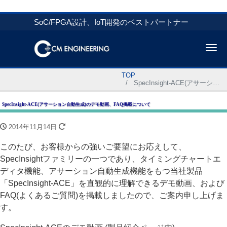
SoC/FPGA設計、IoT開発のベストパートナー
Me
TOP
SpecInsight-ACE(アサーション自動生成)のデモ動画、FAQ掲載について
SpecInsight-ACE(アサーション自動生成)のデモ動画、FAQ掲載について
2014年11月14日
このたび、お客様からの強いご要望にお応えして、
SpecInsightファミリーの一つであり、タイミングチャートエ
ディタ機能、アサーション自動生成機能をもつ当社製品
「SpecInsight-ACE」を直観的に理解できるデモ動画、および
FAQ(よくあるご質問)を掲載しましたので、ご案内申し上げま
す。